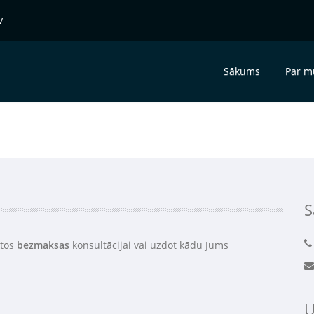
v
Sākums
Par 
S
ktos
bezmaksas
konsultācijai vai uzdot kādu Jums
U