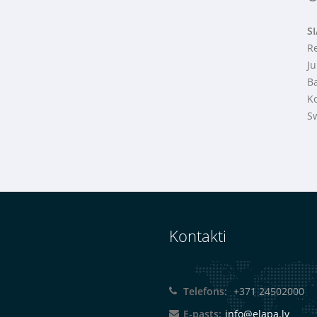
S
R
Ju
B
K
S
Kontakti
Telefons:
+371 24502000
E-pasts:
info@elapa.lv