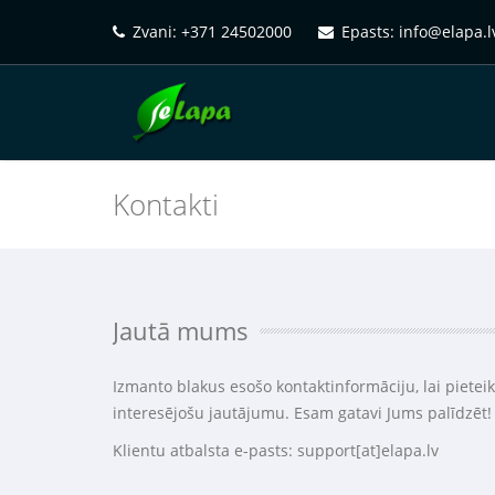
Zvani: +371 24502000
Epasts: info@elapa.l
Kontakti
Jautā mums
Izmanto blakus esošo kontaktinformāciju, lai pietei
interesējošu jautājumu. Esam gatavi Jums palīdzēt!
Klientu atbalsta e-pasts: support[at]elapa.lv