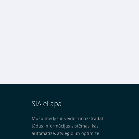
SIA eLapa
Mūsu mērķis ir veidot un izstrādāt
tādas informācijas sistēmas, kas
automatizē, atvieglo un optimizē