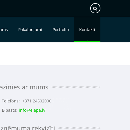
mums
Pakalpojumi
Portfolio
Kontakti
azinies ar mums
Telefons:
+371 24502000
E-pasts:
info@elapa.lv
zņēmuma rekvizīti