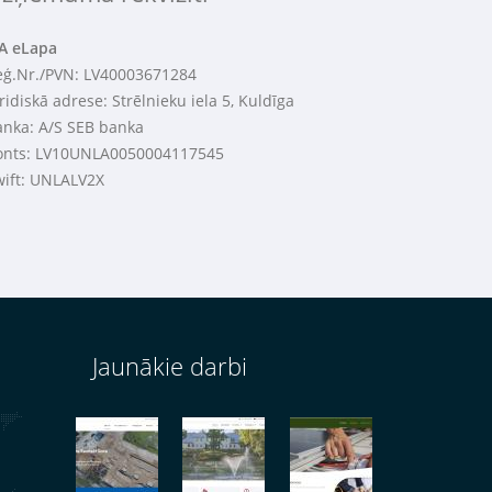
IA eLapa
eģ.Nr./PVN: LV40003671284
ridiskā adrese: Strēlnieku iela 5, Kuldīga
anka: A/S SEB banka
onts: LV10UNLA0050004117545
wift: UNLALV2X
Jaunākie darbi